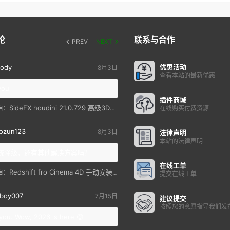
论
联系与合作
PREV
NEXT
优惠活动
ody
8月3日
查看本站的最新优惠
you
插件商城
SideFX houdini 21.0.729 高级3D特效软件
自：
在线购买付费资源
ozun123
8月3日
法律声明
本站的法律声明
统降级，还有其他解决方案吗？
在线工单
Redshift fro Cinema 4D 手动安装教程
自：
提交在线工单
boy007
7月15日
建议提交
按照您的意愿指导我们发
you. Wow, 2026 is here 😊