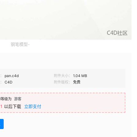
钢笔模型-
：
pan.c4d
附件大小：
1.04 MB
：
C4D
附件版权：
免费
的等级为
游客
1
以后下载
立即支付
载