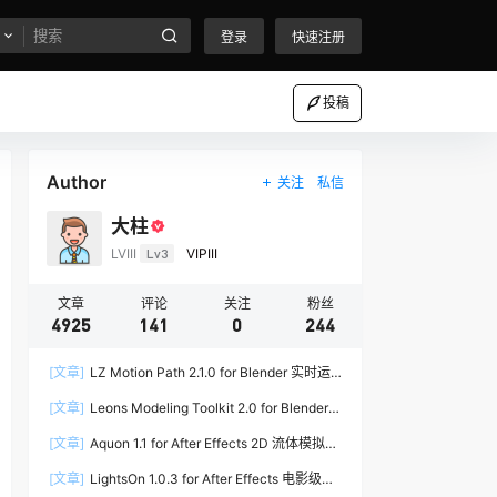
登录
快速注册
投稿
Author
关注
私信
大柱
LVIII
Lv3
VIPIII
文章
评论
关注
粉丝
4925
141
0
244
[文章]
LZ Motion Path 2.1.0 for Blender 实时运
动路径编辑插件
[文章]
Leons Modeling Toolkit 2.0 for Blender
建筑建模工具包
[文章]
Aquon 1.1 for After Effects 2D 流体模拟插
件
[文章]
LightsOn 1.0.3 for After Effects 电影级镜