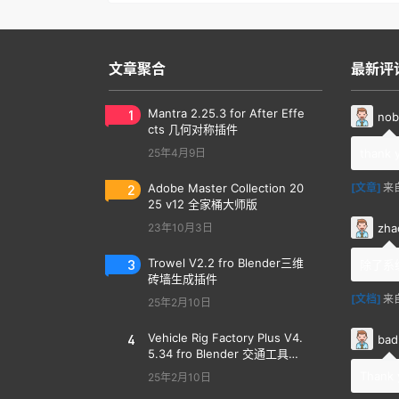
文章聚合
最新评
1
Mantra 2.25.3 for After Effe
nob
cts 几何对称插件
25年4月9日
thank 
2
Adobe Master Collection 20
[文章]
来
25 v12 全家桶大师版
zha
23年10月3日
3
Trowel V2.2 fro Blender三维
除了系
砖墙生成插件
[文档]
来
25年2月10日
4
Vehicle Rig Factory Plus V4.
bad
5.34 fro Blender 交通工具汽
车绑定插件
Thank 
25年2月10日