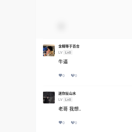
含糊等于百合
LV
Lv0
牛逼
0
0
迷你扯山水
LV
Lv0
老哥 我想..
0
0