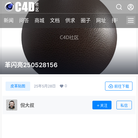
新闻
问答
商城
文档
供求
圈子
网址
排行榜
革闪亮250528156
0
皮革贴图
25年5月28日
前往下载
倪大叔
关注
私信