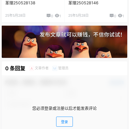
革理250528138
革理250528146
25年5月28日
25年5月28日
0
1
0
1
0 条回复
文章作者
管理员
A
M
欢迎您，新朋友，感谢参与互动！
确认修改
您必须登录或注册以后才能发表评论
登录