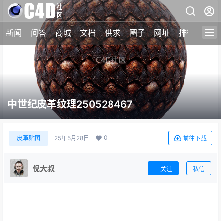
新闻
问答
商城
文档
供求
圈子
网址
排行榜
中世纪皮革纹理250528467
0
皮革贴图
25年5月28日
前往下载
倪大叔
关注
私信