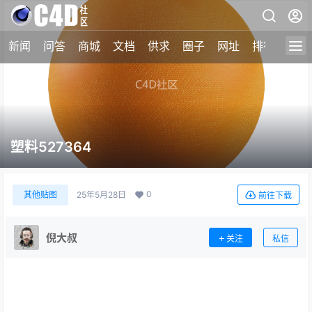
新闻
问答
商城
文档
供求
圈子
网址
排行榜
塑料527364
0
其他贴图
25年5月28日
前往下载
倪大叔
关注
私信