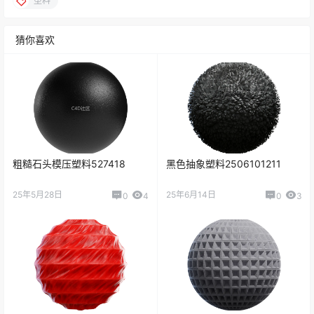
塑料
猜你喜欢
粗糙石头模压塑料527418
黑色抽象塑料2506101211
25年5月28日
25年6月14日
0
4
0
3