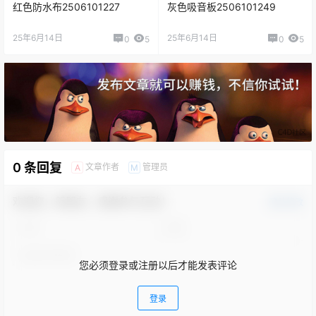
红色防水布2506101227
灰色吸音板2506101249
25年6月14日
25年6月14日
0
5
0
5
0 条回复
文章作者
管理员
A
M
欢迎您，新朋友，感谢参与互动！
确认修改
您必须登录或注册以后才能发表评论
登录