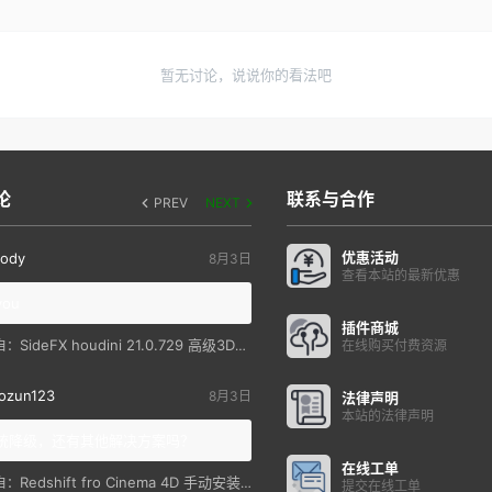
暂无讨论，说说你的看法吧
论
联系与合作
PREV
NEXT
优惠活动
ody
8月3日
查看本站的最新优惠
you
插件商城
SideFX houdini 21.0.729 高级3D特效软件
自：
在线购买付费资源
ozun123
8月3日
法律声明
本站的法律声明
统降级，还有其他解决方案吗？
在线工单
Redshift fro Cinema 4D 手动安装教程
自：
提交在线工单