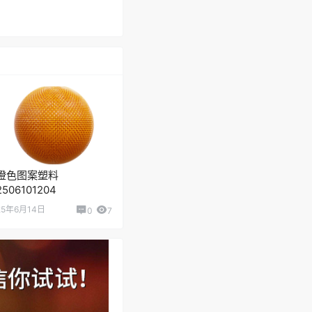
橙色图案塑料
2506101204
25年6月14日
0
7