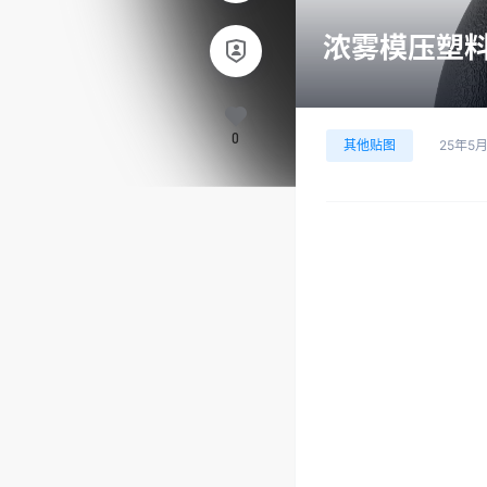
浓雾模压塑料5
0
其他贴图
25年5