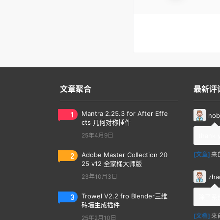
文章聚合
最新评
1
Mantra 2.25.3 for After Effe
nob
cts 几何对称插件
25年4月9日
thank 
2
Adobe Master Collection 20
[文章]
来
25 v12 全家桶大师版
zha
23年10月3日
3
Trowel V2.2 fro Blender三维
除了系
砖墙生成插件
[文档]
来
25年2月10日