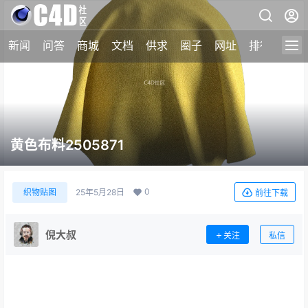
新闻
问答
商城
文档
供求
圈子
网址
排行榜
黄色布料2505871
0
织物贴图
25年5月28日
前往下载
倪大叔
关注
私信