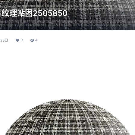
纹理贴图2505850
0
4
月28日