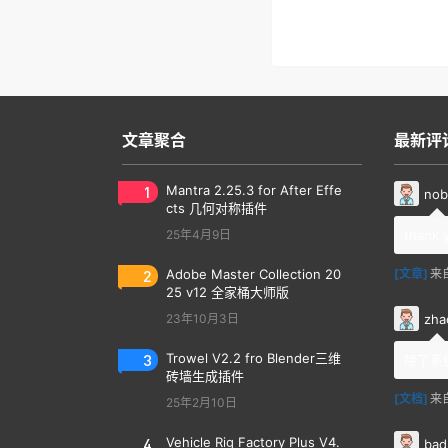
文章聚合
最新评
1
Mantra 2.25.3 for After Effe
nob
cts 几何对称插件
25年4月9日
thank 
2
Adobe Master Collection 20
[文章]
来
25 v12 全家桶大师版
zha
23年10月3日
3
Trowel V2.2 fro Blender三维
除了系
砖墙生成插件
[文档]
来
25年2月10日
4
Vehicle Rig Factory Plus V4.
bad