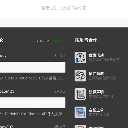
暂无讨论，说说你的看法吧
论
联系与合作
PREV
NEXT
优惠活动
ody
8月3日
查看本站的最新优惠
you
插件商城
SideFX houdini 21.0.729 高级3D特效软件
自：
在线购买付费资源
ozun123
8月3日
法律声明
本站的法律声明
统降级，还有其他解决方案吗？
在线工单
Redshift fro Cinema 4D 手动安装教程
自：
提交在线工单
boy007
7月15日