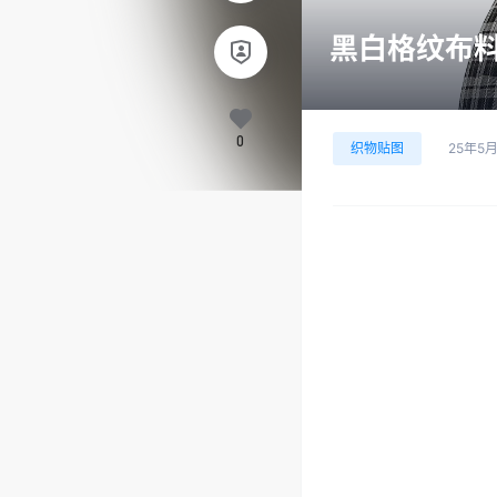
黑白格纹布料
0
织物贴图
25年5