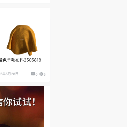
橙色羊毛布料2505818
25年5月28日
0
5