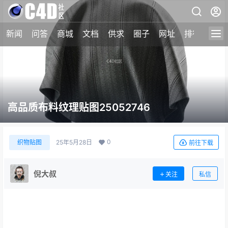
新闻
问答
商城
文档
供求
圈子
网址
排行榜
高品质布料纹理贴图25052746
0
织物贴图
25年5月28日
前往下载
倪大叔
关注
私信