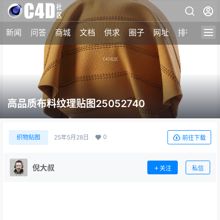
新闻
问答
商城
文档
供求
圈子
网址
排行榜
高品质布料纹理贴图25052740
0
织物贴图
25年5月28日
前往下载
倪大叔
关注
私信