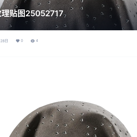
贴图25052717
0
4
月28日