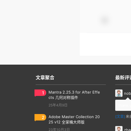
文章聚合
最新评
1
Mantra 2.25.3 for After Effe
nob
cts 几何对称插件
25年4月9日
thank 
2
Adobe Master Collection 20
[文章]
来
25 v12 全家桶大师版
zha
23年10月3日