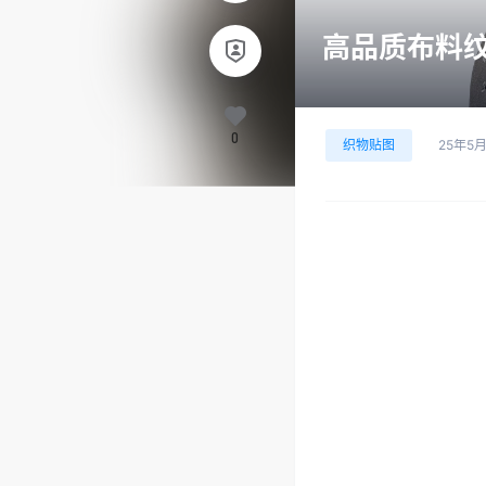
高品质布料纹理
0
织物贴图
25年5