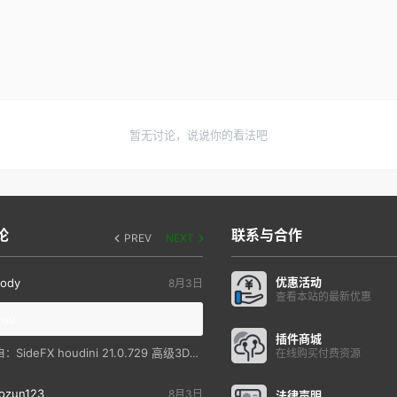
暂无讨论，说说你的看法吧
论
联系与合作
PREV
NEXT
优惠活动
ody
8月3日
查看本站的最新优惠
you
插件商城
SideFX houdini 21.0.729 高级3D特效软件
自：
在线购买付费资源
ozun123
8月3日
法律声明