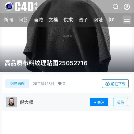
新闻
问答
商城
文档
供求
圈子
网址
排行榜
高品质布料纹理贴图25052716
0
织物贴图
25年5月28日
前往下载
倪大叔
关注
私信