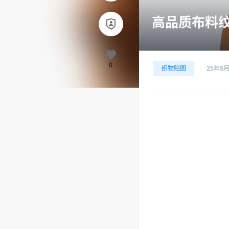
高品质布料纹理
0
织物贴图
25年5