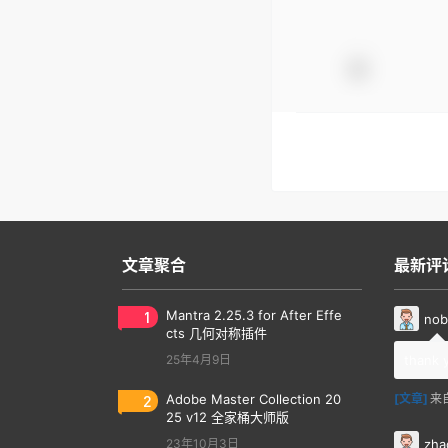
文章聚合
最新评
1
Mantra 2.25.3 for After Effe
nob
cts 几何对称插件
25年4月9日
thank 
2
Adobe Master Collection 20
[文章]
来
25 v12 全家桶大师版
zha
23年10月3日