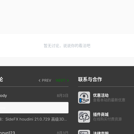
暂无讨论，说说你的看法吧
论
联系与合作
PREV
NEXT
优惠活动
ody
8月3日
查看本站的最新优惠
you
插件商城
SideFX houdini 21.0.729 高级3D特效软件
自：
在线购买付费资源
ozun123
8月3日
法律声明