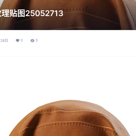
贴图25052713
0
5
月28日