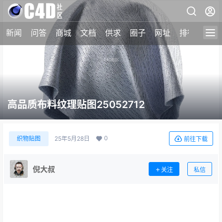
新闻
问答
商城
文档
供求
圈子
网址
排行榜
高品质布料纹理贴图25052712
0
织物贴图
25年5月28日
前往下载
倪大叔
关注
私信