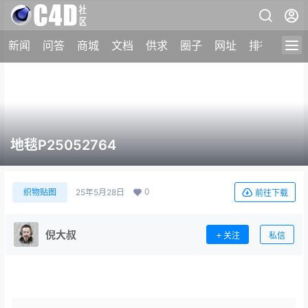
新闻
问答
商城
文档
供求
圈子
网址
排行榜
地毯P25052764
0
织物贴图
25年5月28日
前往下载
倪大叔
关注
私信