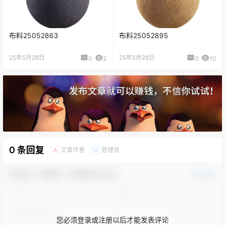
布料25052863
布料25052895
25年5月28日
25年5月28日
0
2
0
10
0 条回复
文章作者
管理员
A
M
欢迎您，新朋友，感谢参与互动！
确认修改
您必须登录或注册以后才能发表评论