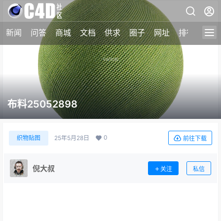
新闻
问答
商城
文档
供求
圈子
网址
排行榜
布料25052898
0
织物贴图
25年5月28日
前往下载
倪大叔
关注
私信