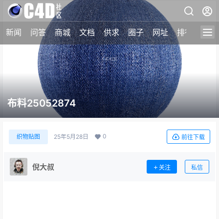
新闻
问答
商城
文档
供求
圈子
网址
排行榜
布料25052874
0
织物贴图
25年5月28日
前往下载
倪大叔
关注
私信