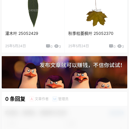
灌木叶 25052429
秋季枯萎枫叶 25052370
25年5月24日
25年5月24日
0
3
0
3
0 条回复
文章作者
管理员
A
M
欢迎您，新朋友，感谢参与互动！
确认修改