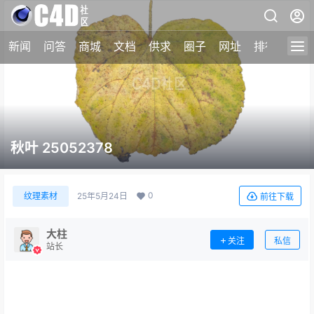
新闻
问答
商城
文档
供求
圈子
网址
排行榜
秋叶 25052378
0
纹理素材
25年5月24日
前往下载
大柱
关注
私信
站长