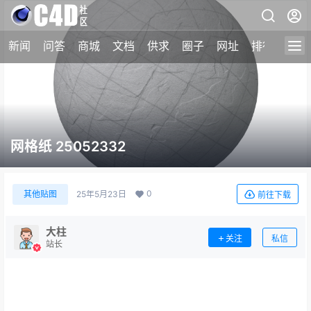
新闻
问答
商城
文档
供求
圈子
网址
排行榜
网格纸 25052332
0
其他贴图
25年5月23日
前往下载
大柱
关注
私信
站长