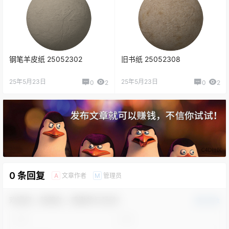
钢笔羊皮纸 25052302
旧书纸 25052308
25年5月23日
25年5月23日
0
2
0
2
0 条回复
文章作者
管理员
A
M
欢迎您，新朋友，感谢参与互动！
确认修改