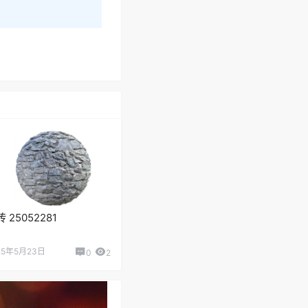
砖 25052281
25年5月23日
0
2