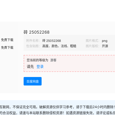
砖 25052268
免费下载
附件名称：
砖 25052268
图片格式：
png
包含贴图：
高度、颜色、法线、粗糙
图片版权：
开源
免费下载
您当前的等级为
游客
请先
登录
百度网盘
互联网，不保证完全可用。破解资源仅供学习参考，请于下载后24小时内删除
的合法权益，请速与本站联系删除侵权资源！如遇资源链接失效，请评论或私