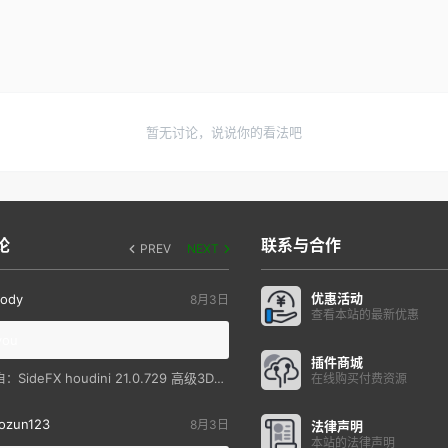
暂无讨论，说说你的看法吧
论
联系与合作
PREV
NEXT
优惠活动
ody
8月3日
查看本站的最新优惠
you
插件商城
SideFX houdini 21.0.729 高级3D特效软件
自：
在线购买付费资源
ozun123
8月3日
法律声明
本站的法律声明