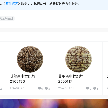
买《
软件代装
》服务后，私信站长，站长将远程为你服务。
墙纹理贴图
艾尔西中世纪墙
艾尔西中世纪墙
2505133
2505117
25年5月23日
25年5月23日
2
0
3
0
3