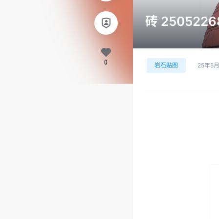
砖 2505226
0
岩石贴图
25年5