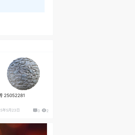
砖 25052281
25年5月23日
0
2