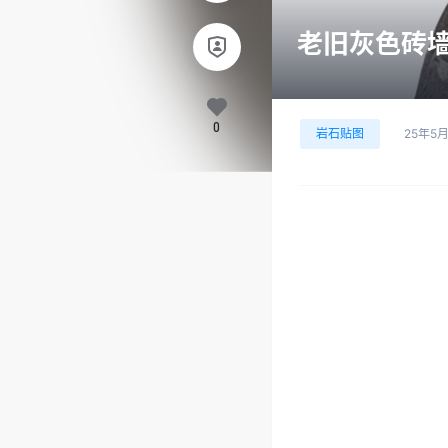
老旧灰色砖墙 
0
岩石贴图
25年5