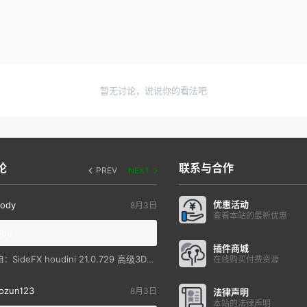
暂无讨论，说说你的看法吧
论
联系与合作
PREV
NEXT
优惠活动
ody
8月3日
查看本站的最新优惠
you
插件商城
SideFX houdini 21.0.729 高级3D特效软件
自：
在线购买付费资源
ozun123
8月3日
法律声明
本站的法律声明