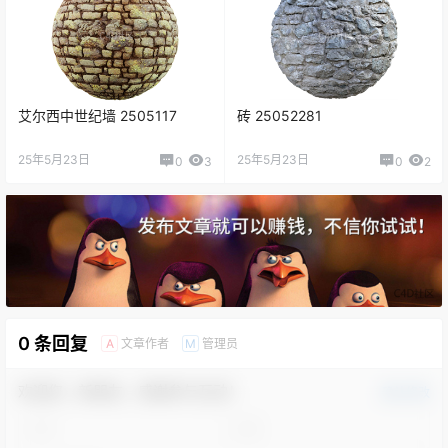
艾尔西中世纪墙 2505117
砖 25052281
25年5月23日
25年5月23日
0
3
0
2
0 条回复
文章作者
管理员
A
M
欢迎您，新朋友，感谢参与互动！
确认修改