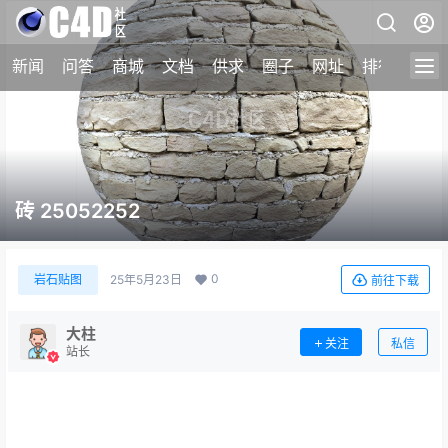
新闻
问答
商城
文档
供求
圈子
网址
排行榜
砖 25052252
0
岩石贴图
25年5月23日
前往下载
大柱
关注
私信
站长