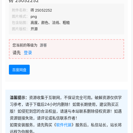
砖 25052252
附件名称：
砖 25052252
图片格式：
png
包含贴图：
高度、颜色、法线、粗糙
图片版权：
开源
您当前的等级为
游客
请先
登录
百度网盘
温馨提示：
资源收集于互联网，不保证完全可用。破解资源仅供学
习参考，请于下载后24小时内删除！如需长期使用，建议购买正
版！如侵犯到您的合法权益，请速与本站联系删除侵权资源！如遇
资源链接失效，请评论或私信联系作者！
如需安装服务，请先购买《
软件代装
》服务后，私信站长，站长将
远程为你服务。