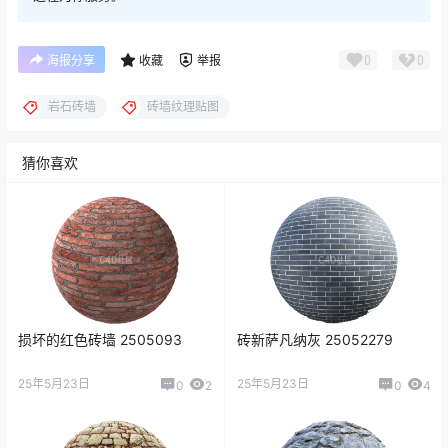
0
0
海报分享
收藏
举报
岩石砖墙
砖墙纹理贴图
猜你喜欢
损坏的红色砖墙 2505093
砖新萨凡纳灰 25052279
25年5月23日
25年5月23日
0
2
0
4