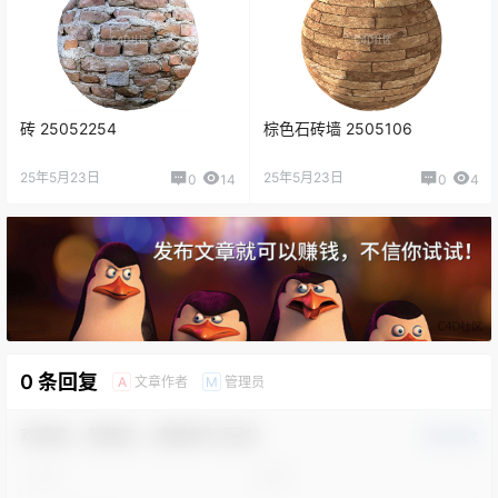
砖 25052254
棕色石砖墙 2505106
25年5月23日
25年5月23日
0
14
0
4
0 条回复
文章作者
管理员
A
M
欢迎您，新朋友，感谢参与互动！
确认修改