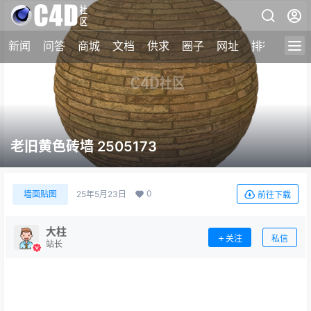
新闻
问答
商城
文档
供求
圈子
网址
排行榜
老旧黄色砖墙 2505173
0
墙面贴图
25年5月23日
前往下载
大柱
关注
私信
站长