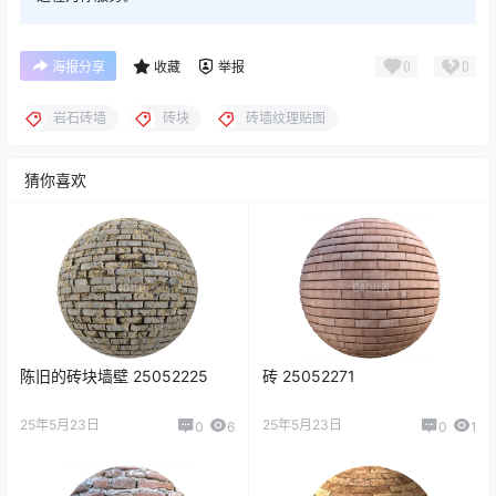
0
0
海报分享
收藏
举报
岩石砖墙
砖块
砖墙纹理贴图
猜你喜欢
陈旧的砖块墙壁 25052225
砖 25052271
25年5月23日
25年5月23日
0
6
0
1