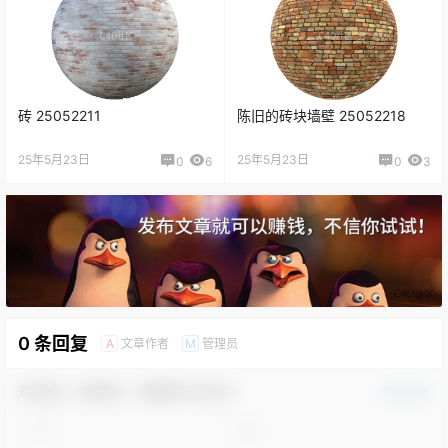
砖 25052211
陈旧的砖块墙壁 25052218
25年5月23日
25年5月23日
0
6
0
3
0 条回复
文章作者
管理员
A
M
欢迎您，新朋友，感谢参与互动！
确认修改