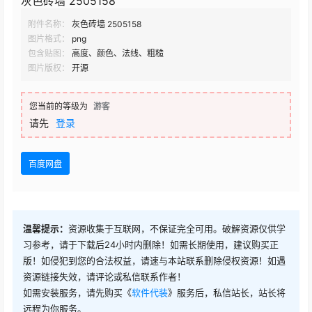
灰色砖墙 2505158
附件名称：
灰色砖墙 2505158
图片格式：
png
包含贴图：
高度、颜色、法线、粗糙
图片版权：
开源
您当前的等级为
游客
请先
登录
百度网盘
温馨提示：
资源收集于互联网，不保证完全可用。破解资源仅供学
习参考，请于下载后24小时内删除！如需长期使用，建议购买正
版！如侵犯到您的合法权益，请速与本站联系删除侵权资源！如遇
资源链接失效，请评论或私信联系作者！
如需安装服务，请先购买《
软件代装
》服务后，私信站长，站长将
远程为你服务。