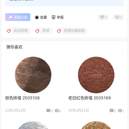
0
0
海报分享
收藏
举报
岩石砖墙
砖块
砖墙纹理贴图
猜你喜欢
棕色砖墙 2505108
老旧红色砖墙 2505169
25年5月23日
25年5月23日
0
6
0
1