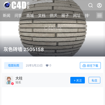
新闻
问答
商城
文档
供求
圈子
网址
排行榜
灰色砖墙 2505158
0
墙面贴图
25年5月23日
前往下载
大柱
关注
私信
站长