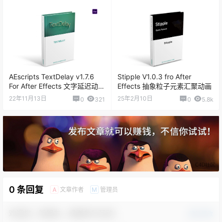
AEscripts TextDelay v1.7.6
Stipple V1.0.3 fro After
For After Effects 文字延迟动画
Effects 抽象粒子元素汇聚动画
制作插件
22年11月13日
25年2月10日
0
321
0
5.8k
0 条回复
文章作者
管理员
A
M
欢迎您，新朋友，感谢参与互动！
确认修改