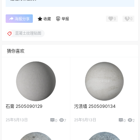
0
0
海报分享
收藏
举报
混凝土纹理贴图
猜你喜欢
石膏 2505090129
污渍墙 2505090134
25年5月13日
25年5月13日
0
7
0
2