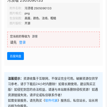
污渍墙 2505090133
附件名称：
污渍墙 2505090133
图片格式：
png
包含贴图：
高度、颜色、法线、粗糙
图片版权：
开源
您当前的等级为
游客
请先
登录
百度网盘
温馨提示：
资源收集于互联网，不保证完全可用。破解资源仅供学
习参考，请于下载后24小时内删除！如需长期使用，建议购买正
版！如侵犯到您的合法权益，请速与本站联系删除侵权资源！如遇
资源链接失效，请评论或私信联系作者！
如需安装服务，请先购买《
软件代装
》服务后，私信站长，站长将
远程为你服务。