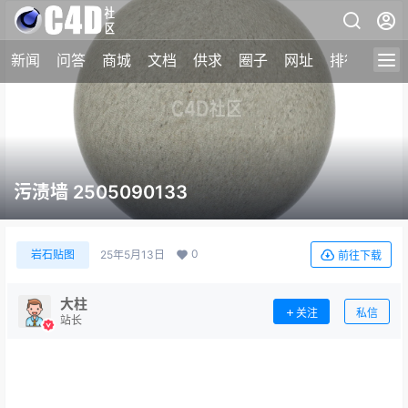
新闻
问答
商城
文档
供求
圈子
网址
排行榜
污渍墙 2505090133
0
岩石贴图
25年5月13日
前往下载
大柱
关注
私信
站长