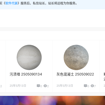
买《
软件代装
》服务后，私信站长，站长将远程为你服务。
污渍墙 2505090134
灰色混凝土 250509022
25年5月13日
25年5月13日
2
0
2
0
7