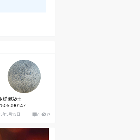
粗糙混凝土
2505090147
25年5月13日
0
17