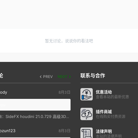
暂无讨论，说说你的看法吧
论
联系与合作
PREV
NEXT
优惠活动
ody
8月3日
查看本站的最新优惠
you
插件商城
SideFX houdini 21.0.729 高级3D特效软件
自：
在线购买付费资源
ozun123
8月3日
法律声明
本站的法律声明