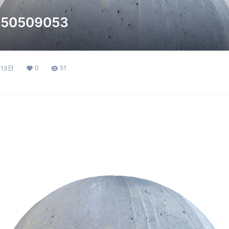
50509053
0
51
月13日