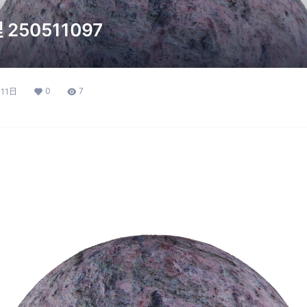
50511097
0
7
11日