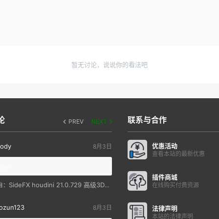
暂无讨论，说说你的看法吧
论
联系与合作
PREV
NEXT
优惠活动
ody
8月3日
查看本站的最新优惠
you
插件商城
SideFX houdini 21.0.729 高级3D特效软件
自：
在线购买付费资源
ozun123
8月3日
法律声明
本站的法律声明