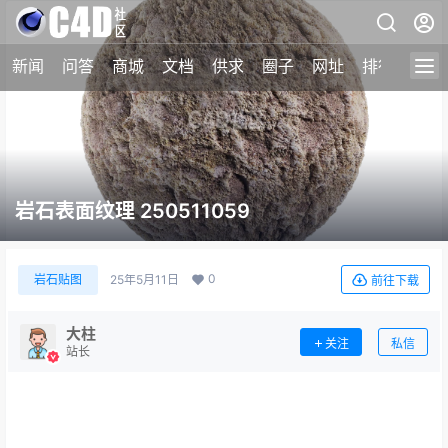
新闻
问答
商城
文档
供求
圈子
网址
排行榜
岩石表面纹理 250511059
0
岩石贴图
25年5月11日
前往下载
大柱
关注
私信
站长