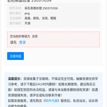
岩石表面纹理 250511059
附件名称：
岩石表面纹理 250511059
图片格式：
png
包含贴图：
高度、颜色、法线、粗糙
图片版权：
开源
您当前的等级为
游客
请先
登录
百度网盘
温馨提示：
资源收集于互联网，不保证完全可用。破解资源仅供学
习参考，请于下载后24小时内删除！如需长期使用，建议购买正
版！如侵犯到您的合法权益，请速与本站联系删除侵权资源！如遇
资源链接失效，请评论或私信联系作者！
如需安装服务，请先购买《
软件代装
》服务后，私信站长，站长将
远程为你服务。