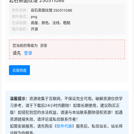
岩石表面纹理 250511086
附件名称：
岩石表面纹理 250511086
图片格式：
png
包含贴图：
高度、颜色、法线、粗糙
图片版权：
开源
您当前的等级为
游客
请先
登录
百度网盘
温馨提示：
资源收集于互联网，不保证完全可用。破解资源仅供学
习参考，请于下载后24小时内删除！如需长期使用，建议购买正
版！如侵犯到您的合法权益，请速与本站联系删除侵权资源！如遇
资源链接失效，请评论或私信联系作者！
如需安装服务，请先购买《
软件代装
》服务后，私信站长，站长将
远程为你服务。