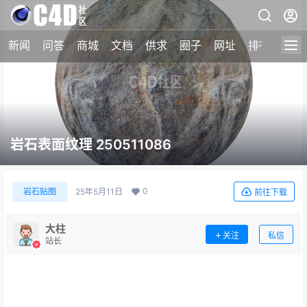
新闻
问答
商城
文档
供求
圈子
网址
排行榜
岩石表面纹理 250511086
0
岩石贴图
25年5月11日
前往下载
大柱
关注
私信
站长