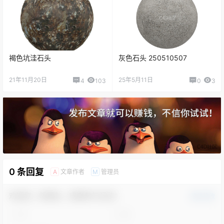
褐色坑洼石头
灰色石头 250510507
21年11月20日
25年5月11日
4
103
0
3
0 条回复
文章作者
管理员
A
M
欢迎您，新朋友，感谢参与互动！
确认修改