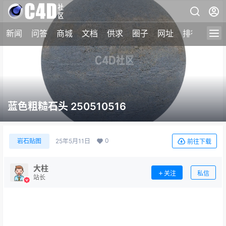
新闻
问答
商城
文档
供求
圈子
网址
排行榜
蓝色粗糙石头 250510516
0
岩石贴图
25年5月11日
前往下载
大柱
关注
私信
站长