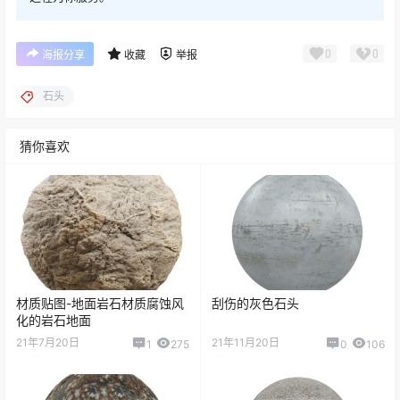
0
0
海报分享
收藏
举报
石头
猜你喜欢
材质贴图-地面岩石材质腐蚀风
​刮伤的灰色石头
化的岩石地面
21年7月20日
21年11月20日
1
275
0
106