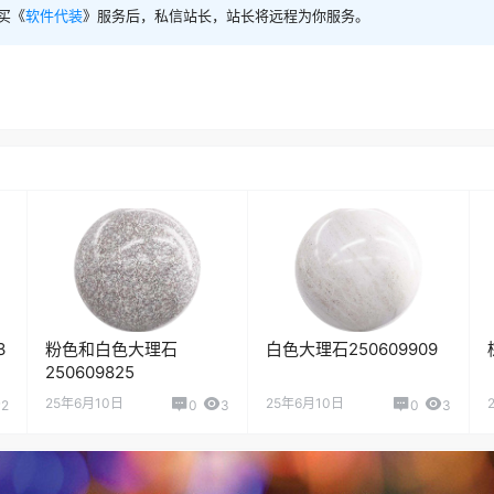
买《
软件代装
》服务后，私信站长，站长将远程为你服务。
3
粉色和白色大理石
白色大理石250609909
250609825
25年6月10日
25年6月10日
2
0
3
0
3