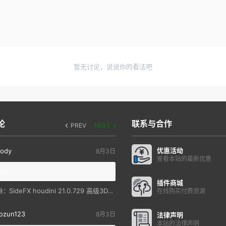
暂无讨论，说说你的看法吧
论
联系与合作
PREV
NEXT
优惠活动
ody
8月3日
查看本站的最新优惠
you
插件商城
SideFX houdini 21.0.729 高级3D特效软件
自：
在线购买付费资源
ozun123
8月3日
法律声明
本站的法律声明