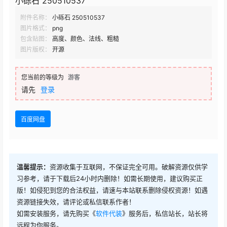
小砾石 250510537
附件名称：
小砾石 250510537
图片格式：
png
包含贴图：
高度、颜色、法线、粗糙
图片版权：
开源
您当前的等级为
游客
请先
登录
百度网盘
温馨提示：
资源收集于互联网，不保证完全可用。破解资源仅供学
习参考，请于下载后24小时内删除！如需长期使用，建议购买正
版！如侵犯到您的合法权益，请速与本站联系删除侵权资源！如遇
资源链接失效，请评论或私信联系作者！
如需安装服务，请先购买《
软件代装
》服务后，私信站长，站长将
远程为你服务。