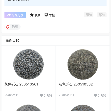
0
0
海报分享
收藏
举报
砾石
猜你喜欢
灰色砾石 250510501
灰色砾石 250510502
25年5月11日
25年5月11日
0
8
0
3