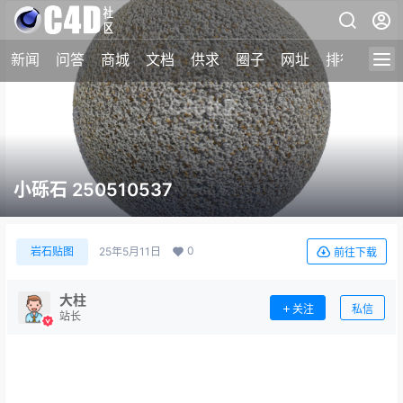
新闻
问答
商城
文档
供求
圈子
网址
排行榜
小砾石 250510537
0
岩石贴图
25年5月11日
前往下载
大柱
关注
私信
站长