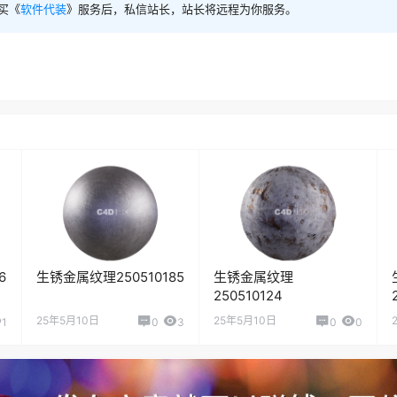
买《
软件代装
》服务后，私信站长，站长将远程为你服务。
6
生锈金属纹理250510185
生锈金属纹理
250510124
25年5月10日
25年5月10日
1
0
3
0
0