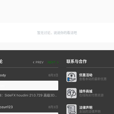
暂无讨论，说说你的看法吧
论
联系与合作
PREV
NEXT
优惠活动
ody
8月3日
查看本站的最新优惠
you
插件商城
SideFX houdini 21.0.729 高级3D特效软件
自：
在线购买付费资源
ozun123
8月3日
法律声明
本站的法律声明