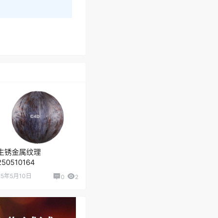
生锈金属纹理
250510164
25年5月10日
0
2