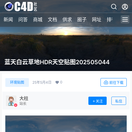
新闻
问答
商城
文档
供求
圈子
网址
排行榜
蓝天白云草地HDR天空贴图202505044
0
环境贴图
25年5月4日
前往下载
大柱
关注
私信
站长