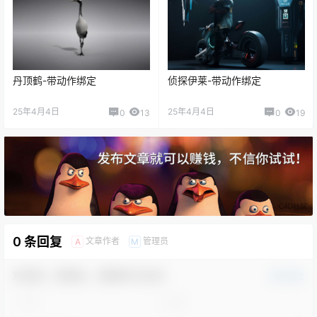
丹顶鹤-带动作绑定
侦探伊莱-带动作绑定
25年4月4日
25年4月4日
0
13
0
19
0 条回复
文章作者
管理员
A
M
欢迎您，新朋友，感谢参与互动！
确认修改