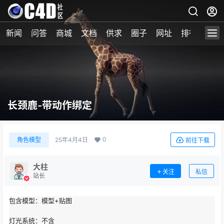
新闻
问答
商城
文档
供求
圈子
网址
排行榜
长颈鹿-带动作绑定
0
角色模型
25年4月4日
前往下载
大柱
关注
私信
站长
包含模型：
模型+贴图
灯光系统：
不含