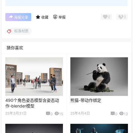
0
0
海报分享
收藏
举报
标准材质
猜你喜欢
490个角色姿态模型含姿态动
熊猫-带动作绑定
作-blender模型
25年3月31日
25年4月4日
0
15
0
13