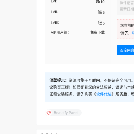
LVI：
10
插件语言
更新日期
LVII：
5
LVIII：
5
您当前
VIP用户组：
免费下载
请先
百度网
温馨提示：
资源收集于互联网，不保证完全可用。
议购买正版！如侵犯到您的合法权益，请速与本
如需安装服务，请先购买《
软件代装
》服务后，
Beautify Panel