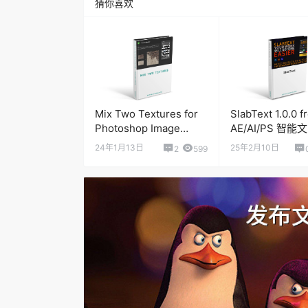
猜你喜欢
Mix Two Textures for
SlabText 1.0.0 f
Photoshop Image
AE/AI/PS 智
fusion plugin
工具
24年1月13日
25年2月10日
2
599