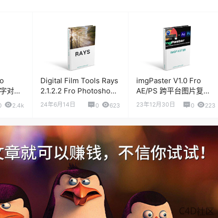
ro
Digital Film Tools Rays
imgPaster V1.0 Fro
能文字对齐
2.1.2.2 Fro Photoshop
AE/PS 跨平台图片复制
丁达尔光束插件
粘贴插件
24年6月14日
23年12月30日
0
2.4k
0
623
0
223