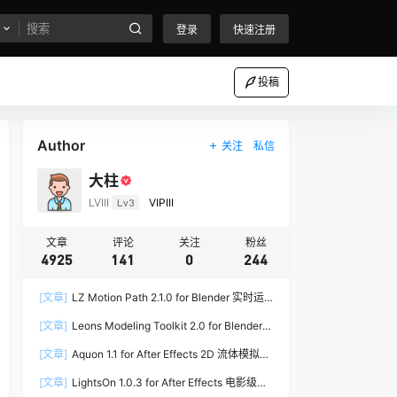
登录
快速注册
投稿
Author
关注
私信
大柱
LVIII
Lv3
VIPIII
文章
评论
关注
粉丝
4925
141
0
244
[文章]
LZ Motion Path 2.1.0 for Blender 实时运
动路径编辑插件
[文章]
Leons Modeling Toolkit 2.0 for Blender
建筑建模工具包
[文章]
Aquon 1.1 for After Effects 2D 流体模拟插
件
[文章]
LightsOn 1.0.3 for After Effects 电影级镜