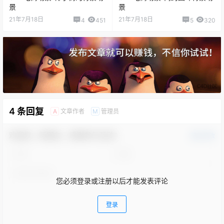
景
景
21年7月18日
21年7月18日
4
451
5
320
4 条回复
文章作者
管理员
A
M
欢迎您，新朋友，感谢参与互动！
确认修改
您必须登录或注册以后才能发表评论
登录