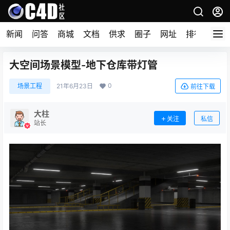
新闻
问答
商城
文档
供求
圈子
网址
排行榜
大空间场景模型-地下仓库带灯管
0
场景工程
21年6月23日
前往下载
大柱
关注
私信
站长