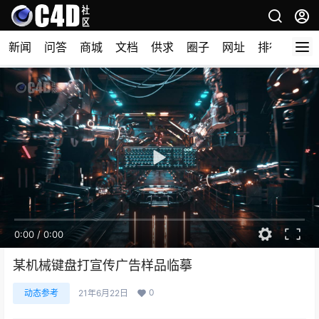
新闻
问答
商城
文档
供求
圈子
网址
排行榜
0:00
/
0:00
某机械键盘打宣传广告样品临摹
0
动态参考
21年6月22日