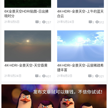
6K全景天空HDRI贴图-日出拂
4K-HDRI-全景天空-上午的蓝天
晓时分
白云
21年5月5日
21年5月24日
2
237
5
512
4K-HDRI-全景天空-天空昏黄
4K-HDRI-全景天空-云层稀疏希
捷丰富
21年5月24日
21年6月2日
4
401
0
321