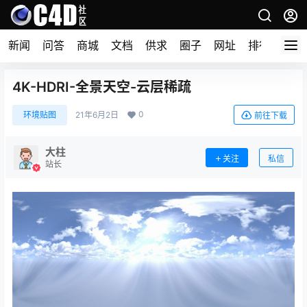
新闻
问答
商城
文档
供求
圈子
网址
排行榜
4K-HDRI-全景天空-云层稀疏
0
环境贴图
21年6月2日
前往下载
大柱
关注
私信
站长