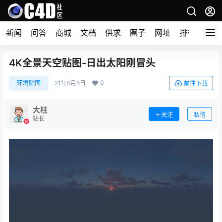
新闻
问答
商城
文档
供求
圈子
网址
排行榜
4K全景天空贴图-日出太阳刚冒头
0
环境贴图
21年5月6日
前往下载
大柱
关注
私信
站长