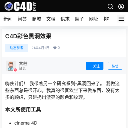
新闻
问答
商城
文档
供求
圈子
网址
排行榜
C4D彩色黑洞效果
0
动态参考
21年4月1日
大柱
关注
私信
站长
嗨伙计们！ 我带着另一个研究系列-黑洞回来了。 我做这
些东西总是很开心，我真的很喜欢坐下来做东西，没有太
多的顾虑，只是扔出漂亮的颜色和纹理。
本文所使用工具
cinema 4D