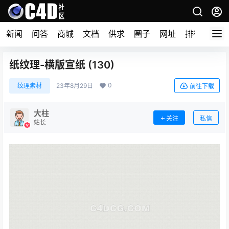
新闻
问答
商城
文档
供求
圈子
网址
排行榜
纸纹理-横版宣纸 (130)
0
纹理素材
23年8月29日
前往下载
大柱
关注
私信
站长