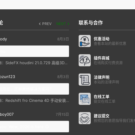
论
联系与合作
PREV
NEXT
优惠活动
ody
8月3日
查看本站的最新优惠
you
插件商城
SideFX houdini 21.0.729 高级3D特效软件
自：
在线购买付费资源
ozun123
8月3日
法律声明
本站的法律声明
统降级，还有其他解决方案吗？
在线工单
Redshift fro Cinema 4D 手动安装教程
自：
提交在线工单
boy007
7月15日
建议提交
按照您的意愿指导我们发
you. Wow, 2026 is here 😊