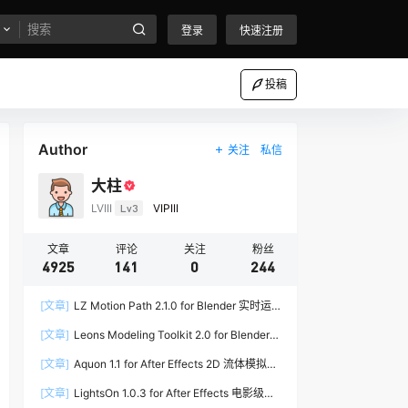
登录
快速注册
投稿
Author
关注
私信
大柱
LVIII
Lv3
VIPIII
文章
评论
关注
粉丝
4925
141
0
244
[文章]
LZ Motion Path 2.1.0 for Blender 实时运
动路径编辑插件
[文章]
Leons Modeling Toolkit 2.0 for Blender
建筑建模工具包
[文章]
Aquon 1.1 for After Effects 2D 流体模拟插
件
[文章]
LightsOn 1.0.3 for After Effects 电影级镜