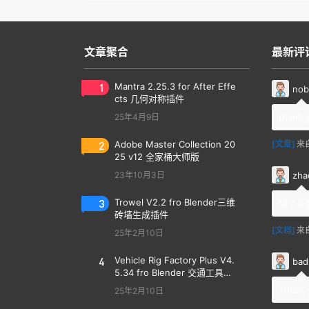
文章聚合
最新评
1
Mantra 2.25.3 for After Effe
nob
cts 几何对称插件
25年4月9日
thank 
2
Adobe Master Collection 20
[文章]
来
25 v12 全家桶大师版
zha
23年10月3日
3
Trowel V2.2 fro Blender三维
除了系
砖墙生成插件
[文档]
来
25年2月10日
4
Vehicle Rig Factory Plus V4.
bad
5.34 fro Blender 交通工具汽
车绑定插件
Thank 
25年2月10日