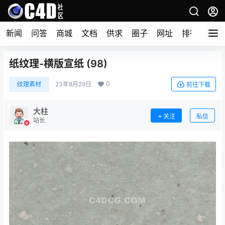
新闻
问答
商城
文档
供求
圈子
网址
排行榜
纸纹理-横版宣纸 (98)
0
纹理素材
23年8月29日
前往下载
大柱
关注
私信
站长