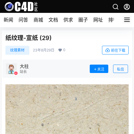
新闻
问答
商城
文档
供求
圈子
网址
排行榜
纸纹理-宣纸 (29)
0
纹理素材
23年8月29日
前往下载
大柱
关注
私信
站长