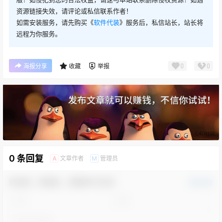
资源链接失效，请评论或私信联系作者！
如需安装服务，请先购买《
软件代装
》服务后，私信站长，站长将
远程为你服务。
0
0
海报分享
收藏
举报
0 条回复
文章作者
管理员
A
M
欢迎您，新朋友，感谢参与互动！
确认修改