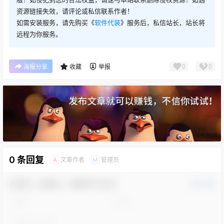
资源链接失效，请评论或私信联系作者！
如需安装服务，请先购买《
软件代装
》服务后，私信站长，站长将
远程为你服务。
0
0
海报分享
收藏
举报
0 条回复
文章作者
管理员
A
M
欢迎您，新朋友，感谢参与互动！
确认修改