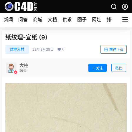
新闻
问答
商城
文档
供求
圈子
网址
排行榜
纸纹理-宣纸 (9)
0
纹理素材
23年8月29日
前往下载
大柱
关注
私信
站长