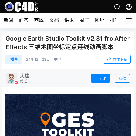
新闻
问答
商城
文档
供求
圈子
网址
排行榜
Google Earth Studio Toolkit v2.31 fro After
Effects 三维地图坐标定点连线动画脚本
0
插件
24年12月23日
前往下载
大柱
关注
私信
站长