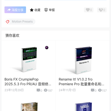
0
0
海报分享
收藏
举报
Motion Presets
猜你喜欢
Boris FX CrumplePop
Rename It! V1.0.2 fro
2025.5.3 Fro PR/AU 音频修复
Premiere Pro 批量重命名和排
降噪去杂音插件
序插件
23年12月29日
24年11月1日
0
197
0
157