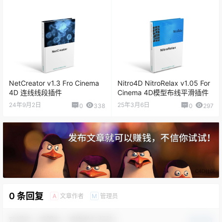
NetCreator v1.3 Fro Cinema
Nitro4D NitroRelax v1.05 For
4D 连线线段插件
Cinema 4D模型布线平滑插件
24年9月2日
25年3月6日
0
338
0
297
0 条回复
文章作者
管理员
A
M
欢迎您，新朋友，感谢参与互动！
确认修改