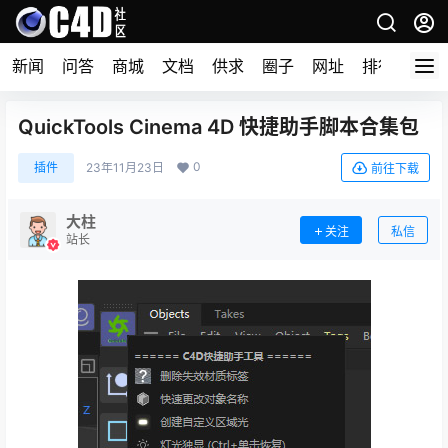
新闻
问答
商城
文档
供求
圈子
网址
排行榜
QuickTools Cinema 4D 快捷助手脚本合集包
0
插件
23年11月23日
前往下载
大柱
关注
私信
站长