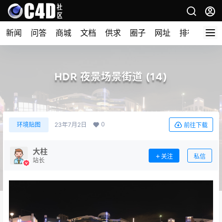
新闻
问答
商城
文档
供求
圈子
网址
排行榜
HDR 夜景场景街道 (14)
0
环境贴图
23年7月2日
前往下载
大柱
关注
私信
站长